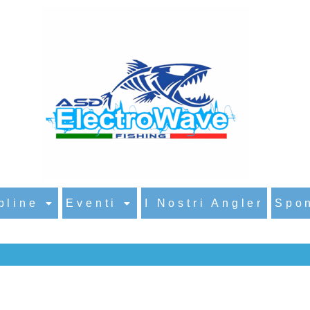
HOME
›
SEPPIA DAY 2025
Seppia Day 2025
pline
Eventi
I Nostri Angler
Spo