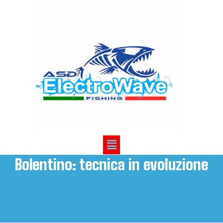
HOME
›
Bolentino: tecnica in evoluzione