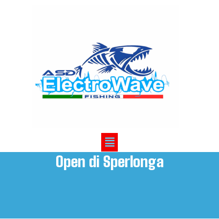
HOME
›
Open di Sperlonga