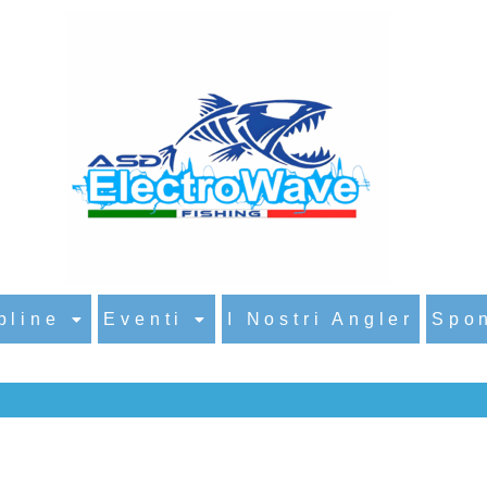
HOME
›
BIG GAME CITTÀ DI ROMA 2022
Game Città di Roma
pline
Eventi
I Nostri Angler
Spo