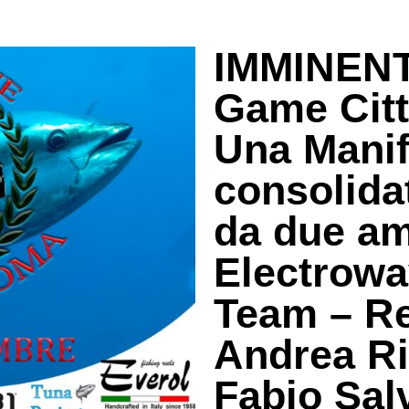
IMMINENT
Game Cit
Una Manif
consolida
da due am
Electrowa
Team – Re
Andrea Ri
Fabio Sal