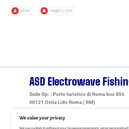
admin
maggio 2, 2022
ASD Electrowave Fishi
Sede Op. : Porto turistico di Roma box 856
00121 Ostia Lido Roma ( RM)
We value your privacy
telefono +39 346 350 3773
e.mail: asdelectrowave@hotmail.com
We use cookies to enhance your browsing experience, serve personalized